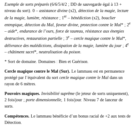
Exemple de sorts préparés
(6/6/5/4/2 ; DD de sauvegarde égal à 13 +
niveau du sort). 0 –
assistance divine
(x2),
détection de la magie
,
lecture
er
de la magie
,
lumière
,
résistance
; 1
–
bénédiction
(x2),
bouclier
e
entropique
,
détection du Mal
,
faveur divine
,
protection contre le Mal
* ; 2
–
aide
*,
endurance de l’ours
,
force de taureau
,
résistance aux énergies
e
destructives
,
restauration partielle
; 3
–
cercle magique contre le Mal
*,
e
délivrance des malédictions
,
dissipation de la magie
,
lumière du jour
; 4
–
châtiment sacré
*,
neutralisation du poison
.
* Sort de domaine. Domaines : Bien et Guérison.
Cercle magique contre le Mal (Sur).
Le lammasu est en permanence
protégé par l’équivalent du sort
cercle magique contre le Mal
dans un
rayon de 6 mètres.
Pouvoirs magiques.
Invisibilité suprême
(le jeteur de sorts uniquement),
2 fois/jour ;
porte dimensionnelle
,
1 fois/jour. Niveau 7 de lanceur de
sorts.
Compétences.
Le lammasu bénéficie d’un bonus racial de +2 aux tests de
Détection.