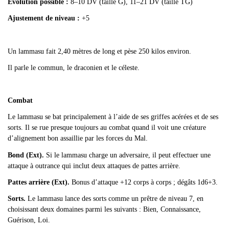
Évolution possible :
8–10 DV (taille G), 11–21 DV (taille TG)
Ajustement de niveau :
+5
Un lammasu fait 2,40 mètres de long et pèse 250 kilos environ.
Il parle le commun, le draconien et le céleste.
Combat
Le lammasu se bat principalement à l
’aide de ses griffes acérées et de ses
sorts. Il se rue presque toujours au combat quand il voit une créature
d’alignement bon assaillie par les forces du Mal.
Bond (Ext).
Si le lammasu charge un adversaire, il peut effectuer une
attaque à outrance qui inclut deux attaques de pattes arrière.
Pattes arrière (Ext).
Bonus d’attaque +12 corps à corps ; dégâts 1d6+3.
Sorts.
Le lammasu lance des sorts comme un prêtre de niveau 7, en
choisissant deux domaines parmi les suivants : Bien, Connaissance,
Guérison, Loi.