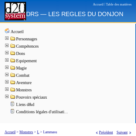
|
Accueil
Table des matières
DRS — LES REGLES DU DONJON
Accueil
Personnages
Compétences
Dons
Equipement
Magie
Combat
Aventure
Monstres
Pouvoirs spéciaux
Liens d&d
Conditions légales d'utilisati...
Accueil
>
Monstres
>
L
>
Lammasu
Précédent
Suivant