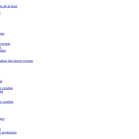
et de la lune
e
e
ins
vivants
n
dies
ation des morts vivants
al
de combat
ité
 de combat
ges
e
e supérieure