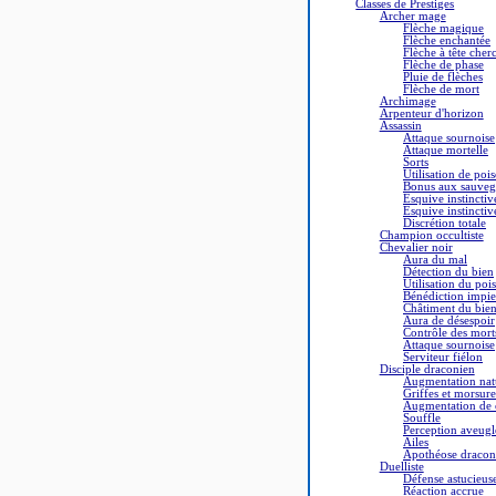
Classes de Prestiges
Archer mage
Flèche magique
Flèche enchantée
Flèche à tête cher
Flèche de phase
Pluie de flèches
Flèche de mort
Archimage
Arpenteur d'horizon
Assassin
Attaque sournoise
Attaque mortelle
Sorts
Utilisation de poi
Bonus aux sauvega
Esquive instinctiv
Esquive instinctiv
Discrétion totale
Champion occultiste
Chevalier noir
Aura du mal
Détection du bien
Utilisation du poi
Bénédiction impie
Châtiment du bie
Aura de désespoir
Contrôle des mort
Attaque sournoise
Serviteur fiélon
Disciple draconien
Augmentation natu
Griffes et morsure
Augmentation de c
Souffle
Perception aveugl
Ailes
Apothéose dracon
Duelliste
Défense astucieus
Réaction accrue