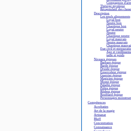
Compagnon d'arme
Théurge mystique
Récapitulatif des class
Description
Les neufs alignements
Loyal bon
Neutre bon
Chaotique bon
Loyal neutre
Neutre
Chaotique neutre
Loyal mauvais
Neutre mauvais
Chaotique mauvai
Etat civil et mensurati
Age et vieillissem
taille et poids
Niveaux épiques
Barbare épique
Barde épique
Druide épique
Ensorceleur épique
Guerrier épique
Magicien épique
Moine épique
Paladin épique
Prêtre épique
Rôdeur épique
Roublard épique
Personnages monstrue
Compétences
Acrobaties
Art de la magie
Artisanat
Bluff
Concentration
Connaissance