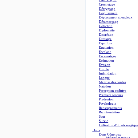
Contrefaçon
Crochetage
Décryptage
Déguisement
Déplacement silencieux
Désamorçage
Détection
Diplomatie
Discrétion
Dressage
Equilibre
Equitation
Escalade
Escamotage
Estimation
Evasion
Fouille
Intimidation
Langue
Maîtrise des cordes
Natation
Perception auditive
Premiers secours
Profession
Psychologie
Renseignements
Représentation
Saut
Survie
Utilisation d'objets magiqu
Dons
Dons Généraux
Affinité magique