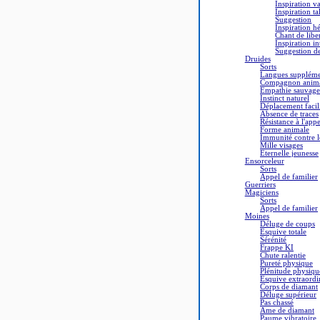
Inspiration va
Inspiration t
Suggestion
Inspiration h
Chant de libe
Inspiration in
Suggestion d
Druides
Sorts
Langues suppléme
Compagnon anim
Empathie sauvage
Instinct naturel
Déplacement facil
Absence de traces
Résistance à l'appe
Forme animale
Immunité contre l
Mille visages
Eternelle jeunesse
Ensorceleur
Sorts
Appel de familier
Guerriers
Magiciens
Sorts
Appel de familier
Moines
Déluge de coups
Esquive totale
Sérénité
Frappe KI
Chute ralentie
Pureté physique
Plénitude physiqu
Esquive extraordi
Corps de diamant
Déluge supérieur
Pas chassé
Ame de diamant
Paume vibratoire