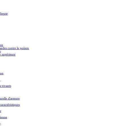
cheuse
son
rdes contre le poison
e
e supérieure
son
n
s vivants
relle d'armure
aractéristiques
e
ienne
e