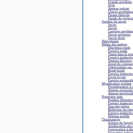
Grande souplesse
Style
Attaque précise
Charge acrobatiq
Parade élaborée
Parade de projecti
Gardien du savoir
Secret
Savoir
Langage suppléme
Savoir supérieur
Savoir divin
Hiérophante
Maître des ombres
Discrétion totale
Esquive totale
Vision dans le noi
Esquive instinctiv
Ombres illusoires
Appel du compag
Téléportation par
Roulé boulé
Esquive instinctiv
Esprit fuyant
Esquive extraordi
Mystificateur profane
Prestidigitation à 
Attaque sournoise
Attaque imprévisi
Protecteur nain
Position défensive
Esquive instinctiv
Sens des pièges
Réduction des dég
Esquive instinctiv
Défense mobile
Thaumaturge
Science de l'appel 
Amélioration des 
Convocation à du
Invocation prévo