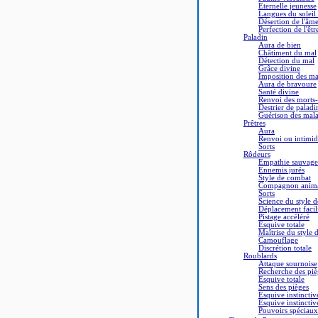
Eternelle jeunesse
Langues du soleil 
Désertion de l'âm
Perfection de l'êtr
Paladin
Aura de bien
Châtiment du mal
Détection du mal
Grâce divine
Imposition des ma
Aura de bravoure
Santé divine
Renvoi des morts-
Destrier de paladi
Guérison des mala
Prêtres
Aura
Renvoi ou intimid
Sorts
Rôdeurs
Empathie sauvage
Ennemis jurés
Style de combat
Compagnon anim
Sorts
Science du style 
Déplacement facil
Pistage accéléré
Esquive totale
Maîtrise du style
Camouflage
Discrétion totale
Roublards
Attaque sournoise
Recherche des piè
Esquive totale
Sens des pièges
Esquive instinctiv
Esquive instinctiv
Pouvoirs spéciaux