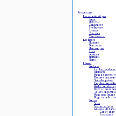
Personnages
Les caractéristiques
Force
Dextérité
Constitution
Intelligence
Sagesse
Charisme
Modificateurs
Les Races
Humains
Demi-elfes
Demi-orques
Elfes
Gnomes
Halfelins
Nains
Classes
Barbares
Déplacement accé
Illetrisme
Rage de berserker
Esquive instinctiv
Sens des pièges
Esquive instinctiv
Réduction des dég
Rage de grand ber
Volonté indompta
Rage sans fatigue
Rage de maître be
Bardes
Sorts
Savoir bardique
Musique de barde
Contre-chant
Fascination