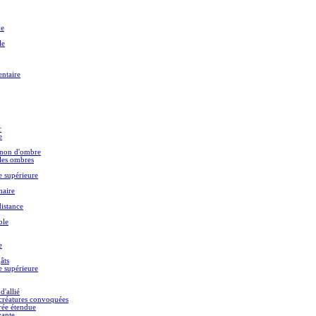
ue
le
ntaire
r
e
non d'ombre
 les ombres
e supérieure
naire
distance
ble
e
âts
e supérieure
d'allié
créatures convoquées
rée étendue
yante