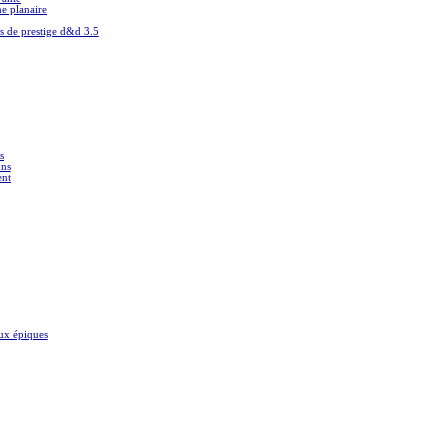
 planaire
es de prestige d&d 3.5
s
ons
ent
ux épiques