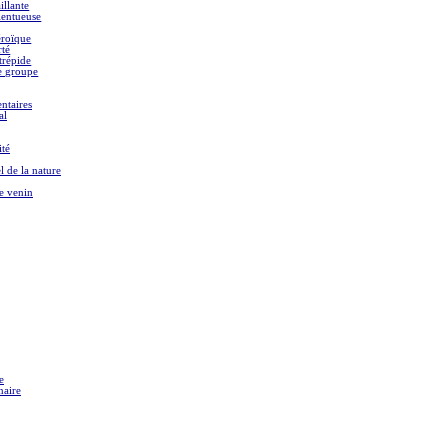
illante
alentueuse
éroïque
rté
trépide
e groupe
ntaires
al
ité
l de la nature
e venin
e
naire