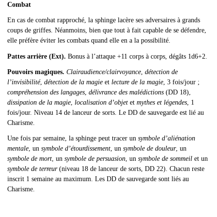
Combat
En cas de combat rapproché, la sphinge lacère ses adversaires à grands
coups de griffes. Néanmoins, bien que tout à fait capable de se défendre,
elle préfère éviter les combats quand elle en a la possibilité.
Pattes arrière (Ext).
Bonus à l’attaque +11 corps à corps, dégâts 1d6+2.
Pouvoirs magiques.
Clairaudience/clairvoyance
,
détection de
l’invisibilité
,
détection de la magie
et
lecture de la magie
,
3 fois/jour ;
compréhension des langages
,
délivrance des malédictions
(DD 18),
dissipation de la magie
,
localisation d’objet
et
mythes et légendes
,
1
fois/jour. Niveau 14 de lanceur de sorts. Le DD de sauvegarde est lié au
Charisme.
Une fois par semaine, la sphinge peut tracer un
symbole d’aliénation
mentale
, un
symbole d’étourdissement
, un
symbole de douleur
, un
symbole de mort
, un
symbole de persuasion
, un
symbole de sommeil
et un
symbole de terreur
(niveau 18 de lanceur de sorts, DD 22). Chacun reste
inscrit 1 semaine au maximum. Les DD de sauvegarde sont liés au
Charisme.