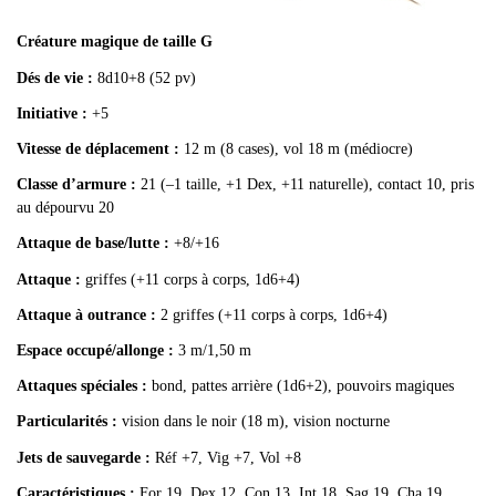
Créature magique de taille G
Dés de vie :
8d10+8 (52 pv)
Initiative :
+5
Vitesse de déplacement :
12 m (8 cases), vol 18 m (médiocre)
Classe d’armure :
21 (–1 taille, +1 Dex, +11 naturelle), contact 10, pris
au dépourvu 20
Attaque de base/lutte :
+8/+16
Attaque :
griffes (+11 corps à corps, 1d6+4)
Attaque à outrance :
2 griffes (+11 corps à corps, 1d6+4)
Espace occupé/allonge :
3 m/1,50 m
Attaques spéciales :
bond, pattes arrière (1d6+2), pouvoirs magiques
Particularités :
vision dans le noir (18 m), vision nocturne
Jets de sauvegarde :
Réf +7, Vig +7, Vol +8
Caractéristiques :
For 19, Dex 12, Con 13, Int 18, Sag 19, Cha 19