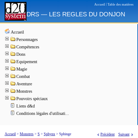
|
Accueil
Table des matières
DRS — LES REGLES DU DONJON
Accueil
Personnages
Compétences
Dons
Equipement
Magie
Combat
Aventure
Monstres
Pouvoirs spéciaux
Liens d&d
Conditions légales d'utilisati...
Accueil
>
Monstres
>
S
>
Sphynx
>
Sphinge
Précédent
Suivant