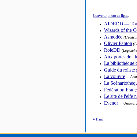
Convertir photo en ligne
.
AIDEDD — Tout 
Wizards of the C
Asmodée
(L'éditeu
Olivier Fanton
(Le
RoleDD
(Logiciel 
Aux portes de l'
La bibliothèque d
Guide du roliste 
La vouivre
— Annua
La Scénariothèq
Fédération França
Le site de l'elfe n
Evenor
— Univers de
Haut