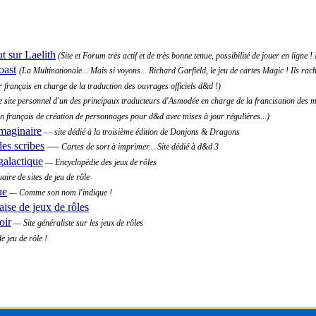
sur Laelith
(Site et Forum très actif et de très bonne tenue, possibilité de jouer en ligne !
oast
(La Multinationale... Mais si voyons... Richard Garfield, le jeu de cartes Magic ! Ils rach
r français en charge de la traduction des ouvrages officiels d&d !)
 site personnel d'un des principaux traducteurs d'Asmodée en charge de la francisation des man
en français de création de personnages pour d&d avec mises à jour régulières...)
Imaginaire
—
site dédié à la troisième édition de Donjons & Dragons
es scribes
—
Cartes de sort à imprimer... Site dédié à d&d 3
galactique
— Encyclopédie des jeux de rôles
ire de sites de jeu de rôle
ue
— Comme son nom l'indique !
ise de jeux de rôles
oir
— Site généraliste sur les jeux de rôles
 jeu de rôle !