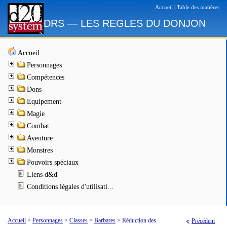
|
Accueil
Table des matières
DRS — LES REGLES DU DONJON
Accueil
Personnages
Compétences
Dons
Equipement
Magie
Combat
Aventure
Monstres
Pouvoirs spéciaux
Liens d&d
Conditions légales d'utilisati...
Accueil
>
Personnages
>
Classes
>
Barbares
>
Réduction des
Précédent