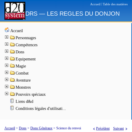
|
Accueil
Table des matières
DRS — LES REGLES DU DONJON
Accueil
Personnages
Compétences
Dons
Equipement
Magie
Combat
Aventure
Monstres
Pouvoirs spéciaux
Liens d&d
Conditions légales d'utilisati...
Accueil
>
Dons
>
Dons Généraux
>
Science du renvoi
Précédent
Suivant