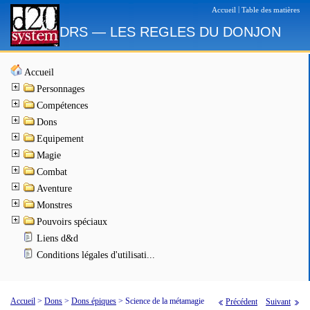
|
Accueil
Table des matières
DRS — LES REGLES DU DONJON
Accueil
Personnages
Compétences
Dons
Equipement
Magie
Combat
Aventure
Monstres
Pouvoirs spéciaux
Liens d&d
Conditions légales d'utilisati...
Accueil
>
Dons
>
Dons épiques
>
Science de la métamagie
Précédent
Suivant