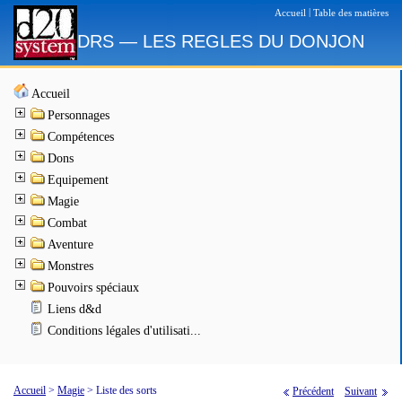
|
Accueil
Table des matières
DRS — LES REGLES DU DONJON
Accueil
Personnages
Compétences
Dons
Equipement
Magie
Combat
Aventure
Monstres
Pouvoirs spéciaux
Liens d&d
Conditions légales d'utilisati...
Accueil
>
Magie
>
Liste des sorts
Précédent
Suivant