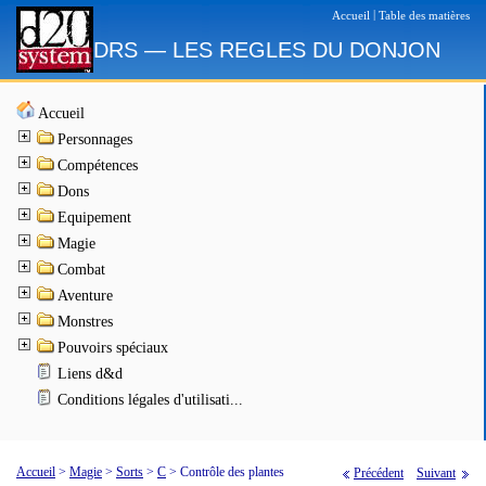
|
Accueil
Table des matières
DRS — LES REGLES DU DONJON
Accueil
Personnages
Compétences
Dons
Equipement
Magie
Combat
Aventure
Monstres
Pouvoirs spéciaux
Liens d&d
Conditions légales d'utilisati...
Accueil
>
Magie
>
Sorts
>
C
>
Contrôle des plantes
Précédent
Suivant