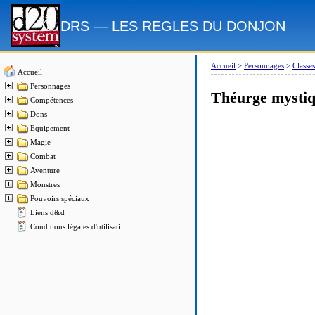
DRS — LES REGLES DU DONJON
Accueil
>
Personnages
>
Classes
Accueil
Personnages
Théurge mysti
Compétences
Dons
Equipement
Magie
Combat
Aventure
Monstres
Pouvoirs spéciaux
Liens d&d
Conditions légales d'utilisati...