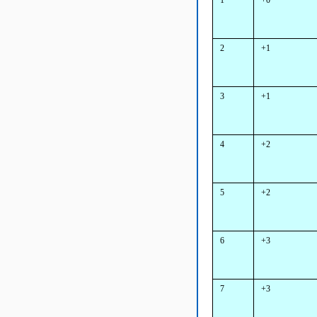
1
+0
2
+1
3
+1
4
+2
5
+2
6
+3
7
+3