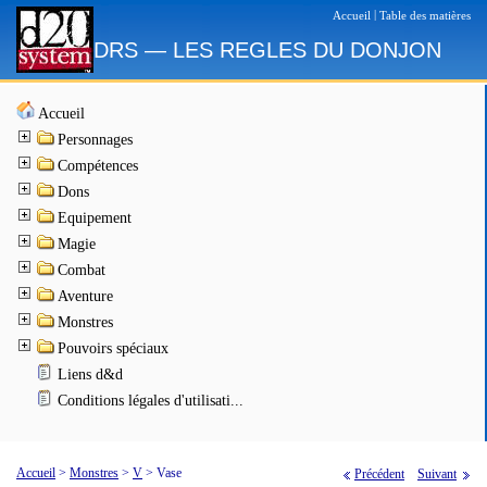
|
Accueil
Table des matières
DRS — LES REGLES DU DONJON
Accueil
Personnages
Compétences
Dons
Equipement
Magie
Combat
Aventure
Monstres
Pouvoirs spéciaux
Liens d&d
Conditions légales d'utilisati...
Accueil
>
Monstres
>
V
>
Vase
Précédent
Suivant