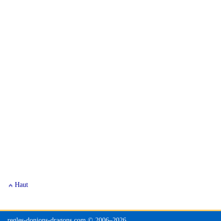
Haut
regles-donjons-dragons.com © 2006–
2026