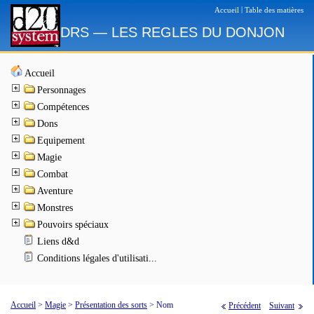
|
Accueil
Table des matières
DRS — LES REGLES DU DONJON
Accueil
Personnages
Compétences
Dons
Equipement
Magie
Combat
Aventure
Monstres
Pouvoirs spéciaux
Liens d&d
Conditions légales d'utilisati...
Accueil
>
Magie
>
Présentation des sorts
>
Nom
Précédent
Suivant