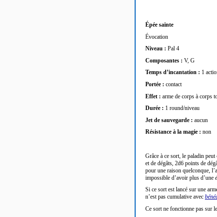
Épée sainte
Évocation
Niveau :
Pal 4
Composantes :
V, G
Temps d’incantation :
1 acti
Portée :
contact
Effet :
arme de corps à corps t
Durée :
1 round/niveau
Jet de sauvegarde :
aucun
Résistance à la magie :
non
Grâce à ce sort, le paladin peu
et de dégâts, 2d6 points de dég
pour une raison quelconque, l’ar
impossible d’avoir plus d’une
Si ce sort est lancé sur une arm
n’est pas cumulative avec
béné
Ce sort ne fonctionne pas sur le