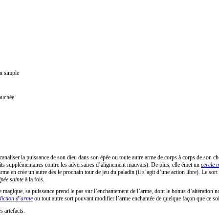
on simple
ouchée
t canaliser la puissance de son dieu dans son épée ou toute autre arme de corps à corps de son ch
âts supplémentaires contre les adversaires d’alignement mauvais). De plus, elle émet un
cercle 
me en crée un autre dès le prochain tour de jeu du paladin (il s’agit d’une action libre). Le sor
épée sainte
à la fois.
e magique, sa puissance prend le pas sur l’enchantement de l’arme, dont le bonus d’altération nor
diction d’arme
ou tout autre sort pouvant modifier l’arme enchantée de quelque façon que ce soi
s artefacts.