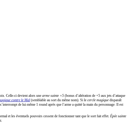
oix. Celle-ci devient alors une
arme sainte +5
(bonus d’altération de +5 aux jets d’attaque
magique contre le Mal
(semblable au sort du même nom). Si le
cercle magique
disparaît
t s’interrompt de lui-même 1 round après que l’arme a quitté la main du personnage. Il est
mal et les éventuels pouvoirs cessent de fonctionner tant que le sort fait effet.
Épée sainte
t.