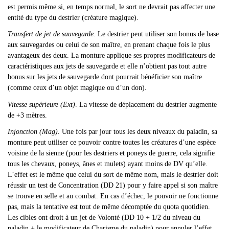
est permis même si, en temps normal, le sort ne devrait pas affecter une
entité du type du destrier (créature magique).
Transfert de jet de sauvegarde
. Le destrier peut utiliser son bonus de base
aux sauvegardes ou celui de son maître, en prenant chaque fois le plus
avantageux des deux. La monture applique ses propres modificateurs de
caractéristiques aux jets de sauvegarde et elle n’obtient pas tout autre
bonus sur les jets de sauvegarde dont pourrait bénéficier son maître
(comme ceux d’un objet magique ou d’un don).
Vitesse supérieure (Ext)
. La vitesse de déplacement du destrier augmente
de +3 mètres.
Injonction
(Mag)
. Une fois par jour tous les deux niveaux du paladin, sa
monture peut utiliser ce pouvoir contre toutes les créatures d’une espèce
voisine de la sienne (pour les destriers et poneys de guerre, cela signifie
tous les chevaux, poneys, ânes et mulets) ayant moins de DV qu’elle.
L’effet est le même que celui du sort de même nom, mais le destrier doit
réussir un test de Concentration (DD 21) pour y faire appel si son maître
se trouve en selle et au combat. En cas d’échec, le pouvoir ne fonctionne
pas, mais la tentative est tout de même décomptée du quota quotidien.
Les cibles ont droit à un jet de Volonté (DD 10 + 1/2 du niveau du
paladin + le modificateur de Charisme du paladin) pour annuler l’effet.