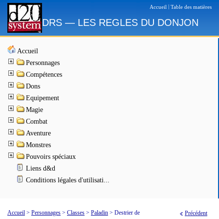
|
Accueil
Table des matières
DRS — LES REGLES DU DONJON
Accueil
Personnages
Compétences
Dons
Equipement
Magie
Combat
Aventure
Monstres
Pouvoirs spéciaux
Liens d&d
Conditions légales d'utilisati...
Accueil
>
Personnages
>
Classes
>
Paladin
>
Destrier de
Précédent