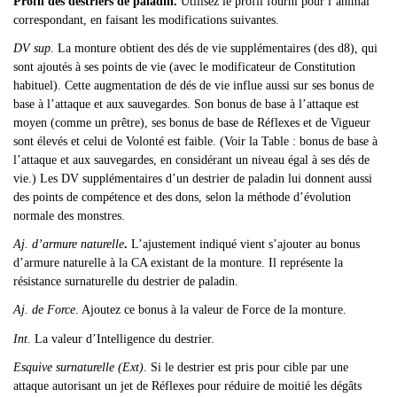
Profil des destriers de paladin.
Utilisez le profil fourni pour l’animal
correspondant, en faisant les modifications suivantes.
DV sup
. La monture obtient des dés de vie supplémentaires (des d8), qui
sont ajoutés à ses points de vie (avec le modificateur de Constitution
habituel). Cette augmentation de dés de vie influe aussi sur ses bonus de
base à l’attaque et aux sauvegardes. Son bonus de base à l’attaque est
moyen (comme un prêtre), ses bonus de base de Réflexes et de Vigueur
sont élevés et celui de Volonté est faible. (Voir la Table : bonus de base à
l’attaque et aux sauvegardes, en considérant un niveau égal à ses dés de
vie.) Les DV supplémentaires d’un destrier de paladin lui donnent aussi
des points de compétence et des dons, selon la méthode d’évolution
normale des monstres.
Aj. d’armure naturelle
.
L’ajustement indiqué vient s’ajouter au bonus
d’armure naturelle à la CA existant de la monture. Il représente la
résistance surnaturelle du destrier de paladin.
Aj. de Force
. Ajoutez ce bonus à la valeur de Force de la monture.
Int
. La valeur d’Intelligence du destrier.
Esquive surnaturelle (Ext)
. Si le destrier est pris pour cible par une
attaque autorisant un jet de Réflexes pour réduire de moitié les dégâts