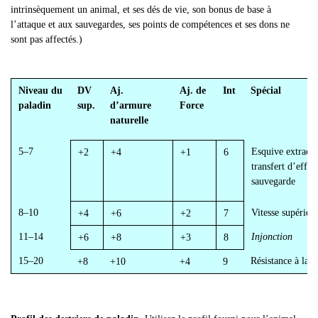
intrinsèquement un animal, et ses dés de vie, son bonus de base à
l’attaque et aux sauvegardes, ses points de compétences et ses dons ne
sont pas affectés.)
Niveau du
DV
Aj.
Aj. de
Int
Spécial
paladin
sup.
d’armure
Force
naturelle
5
–7
Esquive extraord
+2
+4
+1
6
transfert d
’effet
sauvegarde
8
–10
Vitesse supérieu
+4
+6
+2
7
11
–14
Injonction
+6
+8
+3
8
15
–20
Résistance à la 
+8
+10
+4
9