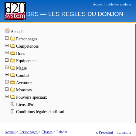
|
Accueil
Table des matières
DRS — LES REGLES DU DONJON
Accueil
Personnages
Compétences
Dons
Equipement
Magie
Combat
Aventure
Monstres
Pouvoirs spéciaux
Liens d&d
Conditions légales d'utilisati...
Accueil
>
Personnages
>
Classes
>
Paladin
Précédent
Suivant