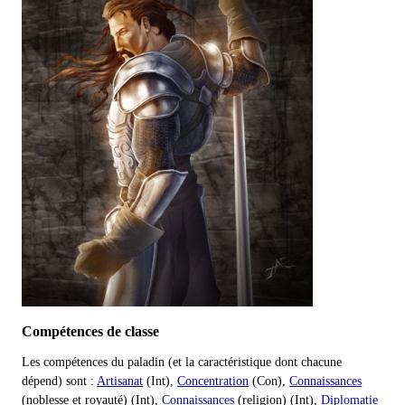
Compétences de classe
Les compétences du paladin (et la caractéristique dont chacune
dépend) sont :
Artisanat
(Int),
Concentration
(Con),
Connaissances
(noblesse et royauté) (Int),
Connaissances
(religion) (Int),
Diplomatie