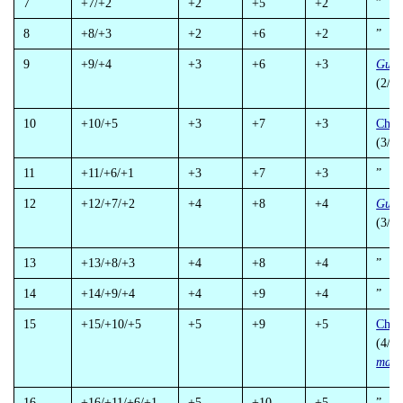
7
+7/+2
+2
+5
+2
”
8
+8/+3
+2
+6
+2
”
9
+9/+4
+3
+6
+3
Guér
(2/s
10
+10/+5
+3
+7
+3
Chât
(3/jo
11
+11/+6/+1
+3
+7
+3
”
12
+12/+7/+2
+4
+8
+4
Guér
(3/s
13
+13/+8/+3
+4
+8
+4
”
14
+14/+9/+4
+4
+9
+4
”
15
+15/+10/+5
+5
+9
+5
Chât
(4/jo
mala
16
+16/+11/+6/+1
+5
+10
+5
”