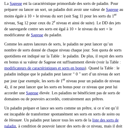
La
Sagesse
est la caractéristique primordiale des sorts de paladin. Pour
préparer ou lancer un sort, un paladin doit avoir une valeur de
Sagesse
au
er
moins égale à 10 + le niveau du sort (soit Sag 11 pour les sorts du 1
e
niveau, Sag 12 pour ceux du 2
niveau et ainsi de suite). Le DD des jets
de sauvegarde contre ses sorts est égal à 10 + le niveau du sort + le
modificateur de
Sagesse
du paladin.
Comme les autres lanceurs de sorts, le paladin ne peut lancer qu
’un
nombre de sorts donné de chaque niveau chaque jour. Son quota de sorts
quotidiens est indiqué sur la Table : le paladin. De plus, il reçoit des sorts
en bonus si sa valeur de Sagesse est suffisamment élevée (voir la Table :
modificateurs de caractéristiques et sorts en bonus
). Quand la Table : le
paladin indique que le paladin peut lancer “ 0 ” sort d’un niveau de sort
er
par jour (par exemple, les sorts de 1
niveau pour un paladin de niveau
4), il ne peut lancer que les sorts en bonus pour ce niveau que peut lui
accorder une
Sagesse
élevée. Les paladins ne bénéficient pas de sorts de
domaines ou de pouvoirs accordés, contrairement aux prêtres.
Un paladin prépare et lance ses sorts comme un prêtre, si ce n
’est qu’il
est incapable de transformer spontanément ses sorts en sorts de
soins
ou
de
blessure
. Un paladin peut lancer tous les sorts de la
liste des sorts de
paladin
, à condition de pouvoir lancer des sorts de ce niveau, mais il doit