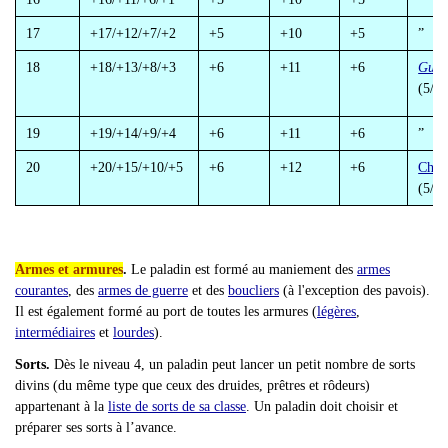
17
+17/+12/+7/+2
+5
+10
+5
”
18
+18/+13/+8/+3
+6
+11
+6
Guér
(5/s
19
+19/+14/+9/+4
+6
+11
+6
”
20
+20/+15/+10/+5
+6
+12
+6
Chât
(5/jo
Armes et armures
.
Le paladin est formé au maniement des
armes
courantes
, des
armes de guerre
et des
boucliers
(à l'exception des pavois).
Il est également formé au port de toutes les armures (
légères
,
intermédiaires
et
lourdes
).
Sorts.
Dès le niveau 4, un paladin peut lancer un petit nombre de sorts
divins (du même type que ceux des druides, prêtres et rôdeurs)
appartenant à la
liste de sorts de sa classe
. Un paladin doit choisir et
préparer ses sorts à l’avance.