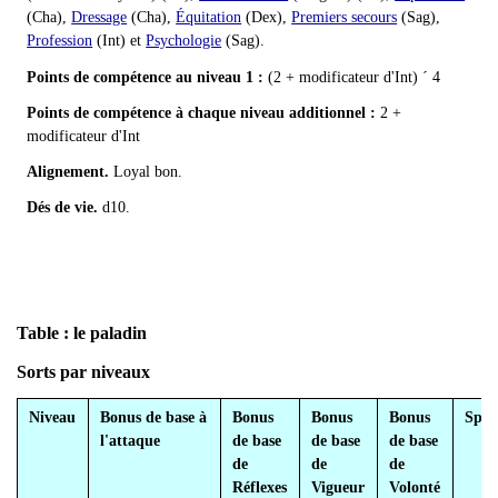
(Cha),
Dressage
(Cha),
Équitation
(Dex),
Premiers secours
(Sag),
Profession
(Int) et
Psychologie
(Sag).
Points de compétence au niveau 1 :
(2 + modificateur d'Int) ´ 4
Points de compétence à chaque niveau additionnel :
2 +
modificateur d'Int
Alignement.
Loyal bon.
Dés de vie.
d10.
Table : le paladin
Sorts par niveaux
Niveau
Bonus de base à
Bonus
Bonus
Bonus
Spéc
l'attaque
de base
de base
de base
de
de
de
Réflexes
Vigueur
Volonté