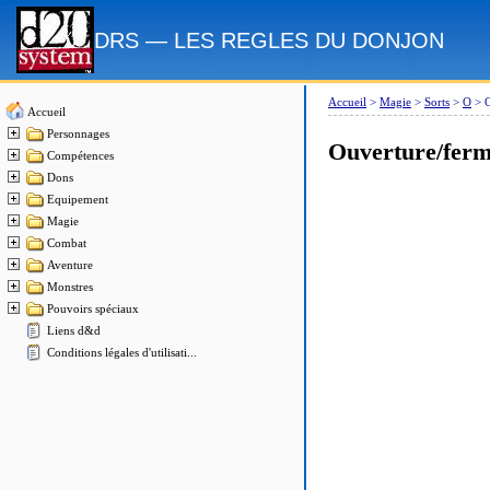
DRS — LES REGLES DU DONJON
Accueil
>
Magie
>
Sorts
>
O
>
O
Accueil
Personnages
Ouverture/ferm
Compétences
Dons
Equipement
Magie
Combat
Aventure
Monstres
Pouvoirs spéciaux
Liens d&d
Conditions légales d'utilisati...