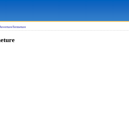
uverture/fermeture
eture