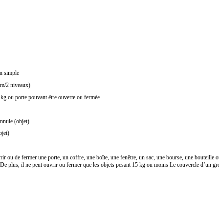
on simple
 m/2 niveaux)
 kg ou porte pouvant être ouverte ou fermée
nnule (objet)
bjet)
rir ou de fermer une porte, un coffre, une boîte, une fenêtre, un sac, une bourse, une bouteille
e. De plus, il ne peut ouvrir ou fermer que les objets pesant 15 kg ou moins Le couvercle d’un gr