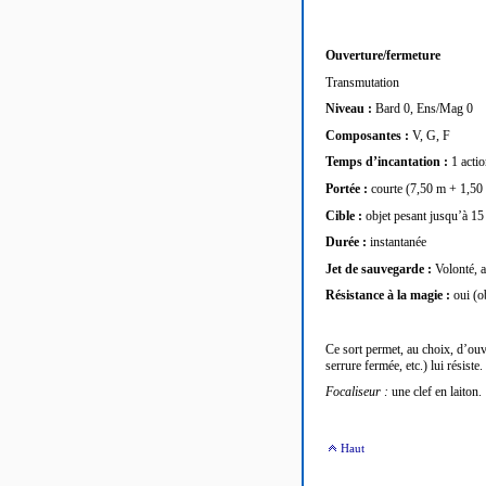
Ouverture/fermeture
Transmutation
Niveau :
Bard 0, Ens/Mag 0
Composantes :
V, G, F
Temps d’incantation :
1 acti
Portée :
courte (7,50 m + 1,50
Cible :
objet pesant jusqu’à 15
Durée :
instantanée
Jet de sauvegarde :
Volonté, a
Résistance à la magie :
oui (o
Ce sort permet, au choix, d
’ouv
serrure fermée, etc.) lui résist
Focaliseur :
une clef en laiton.
Haut