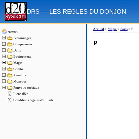
DRS — LES REGLES DU DONJON
Accueil
>
Magie
>
Sorts
>
P
Accueil
Personnages
P
Compétences
Dons
Equipement
Magie
Combat
Aventure
Monstres
Pouvoirs spéciaux
Liens d&d
Conditions légales d'utilisati...