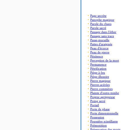
Page secrète
Panoplie magique
Parole du chaos
Parole sacré
Passage dans l'éther
Passage sans trace
Passe-muraille
Pattes d'araignée
Peau d'écorce
Peau de pierre
Pénitence
Perception de la mort
Permanence
Pétrification
Piège à feu
Piège illusoire
Pierre magique
Pierres acérées
Pierre commères
Plainte d'outre-tombe
Poigne agrippeuse
Poing serré
Portail
Porte de phase
Porte dimensionnelle
Possession
Poussière scintillante
Prémonition
Préservation des morts