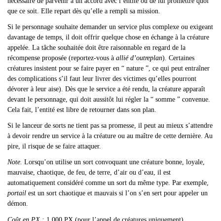
nécessaire de parvenir à un accord avec l’entité ou de lui promettre quoi
que ce soit. Elle repart dès qu’elle a rempli sa mission.
Si le personnage souhaite demander un service plus complexe ou exigeant
davantage de temps, il doit offrir quelque chose en échange à la créature
appelée. La tâche souhaitée doit être raisonnable en regard de la
récompense proposée (reportez-vous à
allié d’outreplan
). Certaines
créatures insistent pour se faire payer en “ nature ”, ce qui peut entraîner
des complications s’il faut leur livrer des victimes qu’elles pourront
dévorer à leur aise). Dès que le service a été rendu, la créature apparaît
devant le personnage, qui doit aussitôt lui régler la “ somme ” convenue.
Cela fait, l’entité est libre de retourner dans son plan.
Si le lanceur de sorts ne tient pas sa promesse, il peut au mieux s
’attendre
à devoir rendre un service à la créature ou au maître de cette dernière. Au
pire, il risque de se faire attaquer.
Note.
Lorsqu’on utilise un sort convoquant une créature bonne, loyale,
mauvaise, chaotique, de feu, de terre, d’air ou d’eau, il est
automatiquement considéré comme un sort du même type. Par exemple,
portail
est un sort chaotique et mauvais si l’on s’en sert pour appeler un
démon.
Coût en PX :
1 000 PX (pour l’appel de créatures uniquement).