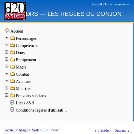
|
Accueil
Table des matières
DRS — LES REGLES DU DONJON
Accueil
Personnages
Compétences
Dons
Equipement
Magie
Combat
Aventure
Monstres
Pouvoirs spéciaux
Liens d&d
Conditions légales d'utilisati...
Accueil
>
Magie
>
Sorts
>
P
>
Portail
Précédent
Suivant