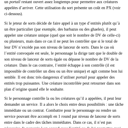
un
portail
restant ouvert assez longtemps pour permettre aux créatures
appelées d’arriver. Cette utilisation du sort présente un coût en PX (voir
ci-dessous).
Si le jeteur de sorts décide de faire appel à un type d
’entités plutôt qu’à
un être particulier (par exemple, des barbazus ou des ghaeles), il peut
appeler une créature unique (quel que soit le nombre de DV de celle-ci)
ou plusieurs, mais dans ce cas il ne peut les contrôler que si le total de
leur DV n’excède pas son niveau de lanceur de sorts. Dans le cas où
l’entité convoquée est seule, le personnage la dirige tant que le double de
son niveau de lanceur de sorts égale ou dépasse le nombre de DV de la
créature. Dans le cas contraire, l’entité échappe à son contrôle (il est
impossible de contrôler un dieu ou un être unique) et agit comme bon lui
semble. Il est donc très dangereux d’utiliser
portail
pour appeler des
entités trop puissantes. Une créature incontrôlée peut retourner dans son
plan d’origine quand elle le souhaite.
Si le personnage contrôle la ou les créatures qu
’il a appelées, il peut leur
demander un service. Il a alors le choix entre deux possibilités : une tâche
immédiate ou un contrat. Combattre pour le personnage ou rendre un
service pouvant être accompli en 1 round par niveau de lanceur de sorts
entre dans le cadre des tâches immédiates. Dans ce cas, il n’est pas