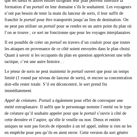
que les dieux et autres entités dirigeant leur plan peuvent interdire la
formation d’un
portail
en leur domaine s’ils le souhaitent. Les voyageurs
n’ont pas besoin de tenir la main du lanceur de sorts, il leur suffit de
franchir le
portail
pour être transportés jusqu’au lieu de destination. On
ne peut pas utiliser un
portail
pour se rendre en un autre point du plan où
l’on se trouve ; ce sort ne fonctionne que pour les voyages interplanaires.
Il est possible de créer un
portail
en travers d’un couloir pour que toutes
les attaques en provenance de ce côté soient envoyées dans le plan choisi.
Quant à savoir si les occupants du plan en question apprécieront une telle
tactique, c’est une autre histoire…
Le jeteur de sorts ne peut maintenir le
portail
ouvert que pour un temps
limité (1 round par niveau de lanceur de sorts), et encore sa concentration
doit-elle rester totale. S’il est déconcentré, le sort prend fin
immédiatement.
Appel de créatures.
Portail
a également pour effet de convoquer une
entité extraplanaire. Il suffit que le personnage nomme l’entité ou le type
de créature qu’il souhaite appeler pour que le
portail
s’ouvre à côté de
cette dernière et l’aspire, qu’elle le veuille ou non. Dieux et entités
uniques ne sont pas forcés de répondre à un tel appel, même si rien ne les
en empêche pour peu qu’ils en aient envie. Cette version du sort génère