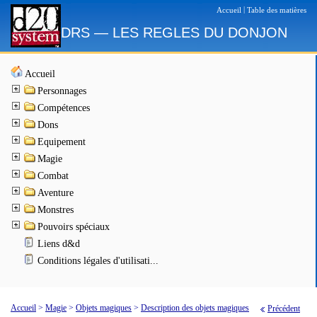
|
Accueil
Table des matières
DRS — LES REGLES DU DONJON
Accueil
Personnages
Compétences
Dons
Equipement
Magie
Combat
Aventure
Monstres
Pouvoirs spéciaux
Liens d&d
Conditions légales d'utilisati...
Accueil
>
Magie
>
Objets magiques
>
Description des objets magiques
Précédent