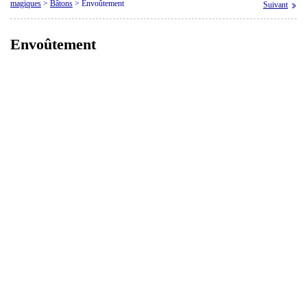
magiques
>
Bâtons
>
Envoûtement
Suivant
Envoûtement