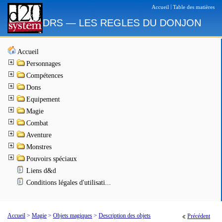
|
Accueil
Table des matières
DRS — LES REGLES DU DONJON
Accueil
Personnages
Compétences
Dons
Equipement
Magie
Combat
Aventure
Monstres
Pouvoirs spéciaux
Liens d&d
Conditions légales d'utilisati...
Accueil
>
Magie
>
Objets magiques
>
Description des objets
Précédent