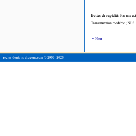
Bottes de rapidité.
Par une act
Transmutation modérée ; NLS 1
Haut
regles-donjons-dragons.com © 2006–
2026