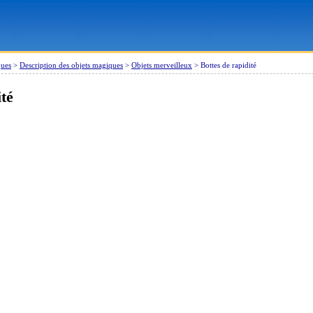
ques
>
Description des objets magiques
>
Objets merveilleux
>
Bottes de rapidité
ité