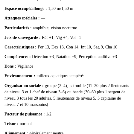
Espace occupé/allonge :
1,50 m/1,50 m
Attaques spéciales :
—
Particularités :
amphibie, vision nocturne
Jets de sauvegarde :
Réf +1, Vig +4, Vol –1
Caractéristiques :
For 13, Dex 13, Con 14, Int 10, Sag 9, Cha 10
Compétences :
Détection +3, Natation +9, Perception auditive +3
Dons :
Vigilance
Environnement :
milieux aquatiques tempérés
Organisation sociale :
groupe (2–4), patrouille (11–20 plus 2 lieutenants
de niveau 3 et 1 chef de niveau 3–6) ou bande (30–60 plus 1 sergent de
niveau 3 tous les 20 adultes, 5 lieutenants de niveau 5, 3 capitaine de
niveau 7 et 10 marsouins)
Facteur de puissance :
1/2
Trésor :
normal
Alignement :
généralement neutre