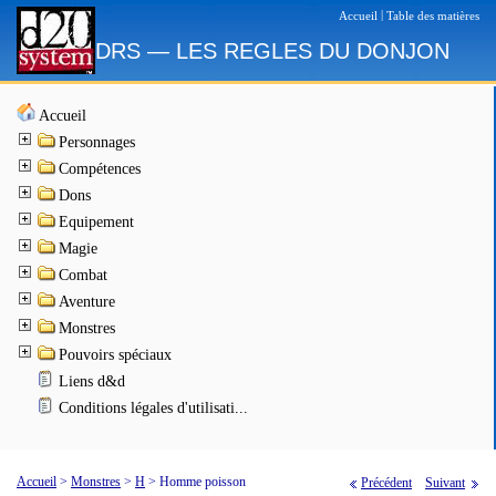
|
Accueil
Table des matières
DRS — LES REGLES DU DONJON
Accueil
Personnages
Compétences
Dons
Equipement
Magie
Combat
Aventure
Monstres
Pouvoirs spéciaux
Liens d&d
Conditions légales d'utilisati...
Accueil
>
Monstres
>
H
>
Homme poisson
Précédent
Suivant