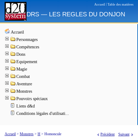
|
Accueil
Table des matières
DRS — LES REGLES DU DONJON
Accueil
Personnages
Compétences
Dons
Equipement
Magie
Combat
Aventure
Monstres
Pouvoirs spéciaux
Liens d&d
Conditions légales d'utilisati...
Accueil
>
Monstres
>
H
>
Homoncule
Précédent
Suivant