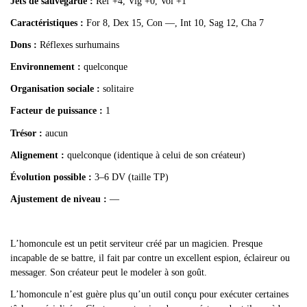
Jets de sauvegarde :
Réf +4, Vig +0, Vol +1
Caractéristiques :
For 8, Dex 15, Con —, Int 10, Sag 12, Cha 7
Dons :
Réflexes surhumains
Environnement :
quelconque
Organisation sociale :
solitaire
Facteur de puissance :
1
Trésor :
aucun
Alignement :
quelconque (identique à celui de son créateur)
Évolution possible :
3–6 DV (taille TP)
Ajustement de niveau :
—
L
’homoncule est un petit serviteur créé par un magicien. Presque
incapable de se battre, il fait par contre un excellent espion, éclaireur ou
messager. Son créateur peut le modeler à son goût.
L
’homoncule n’est guère plus qu’un outil conçu pour exécuter certaines