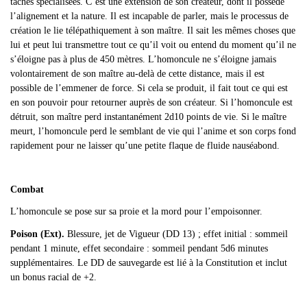
tâches spécialisées. C’est une extension de son créateur, dont il possède
l’alignement et la nature. Il est incapable de parler, mais le processus de
création le lie télépathiquement à son maître. Il sait les mêmes choses que
lui et peut lui transmettre tout ce qu’il voit ou entend du moment qu’il ne
s’éloigne pas à plus de 450 mètres. L’homoncule ne s’éloigne jamais
volontairement de son maître au-delà de cette distance, mais il est
possible de l’emmener de force. Si cela se produit, il fait tout ce qui est
en son pouvoir pour retourner auprès de son créateur. Si l’homoncule est
détruit, son maître perd instantanément 2d10 points de vie. Si le maître
meurt, l’homoncule perd le semblant de vie qui l’anime et son corps fond
rapidement pour ne laisser qu’une petite flaque de fluide nauséabond.
Combat
L
’homoncule se pose sur sa proie et la mord pour l’empoisonner.
Poison (Ext).
Blessure, jet de Vigueur (DD 13) ; effet initial : sommeil
pendant 1 minute, effet secondaire : sommeil pendant 5d6 minutes
supplémentaires. Le DD de sauvegarde est lié à la Constitution et inclut
un bonus racial de +2.