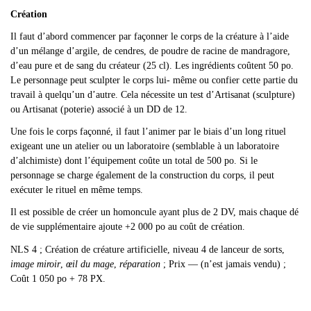
Création
Il faut d
’abord commencer par façonner le corps de la créature à l’aide
d’un mélange d’argile, de cendres, de poudre de racine de mandragore,
d’eau pure et de sang du créateur (25 cl). Les ingrédients coûtent 50 po.
Le personnage peut sculpter le corps lui- même ou confier cette partie du
travail à quelqu’un d’autre. Cela nécessite un test d’Artisanat (sculpture)
ou Artisanat (poterie) associé à un DD de 12.
Une fois le corps façonné, il faut l
’animer par le biais d’un long rituel
exigeant une un atelier ou un laboratoire (semblable à un laboratoire
d’alchimiste) dont l’équipement coûte un total de 500 po. Si le
personnage se charge également de la construction du corps, il peut
exécuter le rituel en même temps.
Il est possible de créer un homoncule ayant plus de 2 DV, mais chaque dé
de vie supplémentaire ajoute +2 000 po au coût de création.
NLS 4 ; Création de créature artificielle, niveau 4 de lanceur de sorts,
image miroir
,
œil du mage
,
réparation
; Prix — (n’est jamais vendu) ;
Coût 1 050 po + 78 PX.