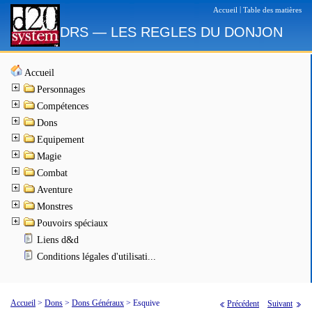
|
Accueil
Table des matières
DRS — LES REGLES DU DONJON
Accueil
Personnages
Compétences
Dons
Equipement
Magie
Combat
Aventure
Monstres
Pouvoirs spéciaux
Liens d&d
Conditions légales d'utilisati...
Accueil
>
Dons
>
Dons Généraux
>
Esquive
Précédent
Suivant