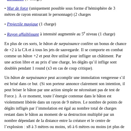
•
Mur de force
(uniquement possible sous forme d’hémisphère de 3
mètres de rayon entourant le personnage) (2 charges
•
Projectile magique
(1 charge)
e
•
Rayon affaiblissant
à intensité augmentée au 5
niveau
(1 charge)
En plus de ces sorts, le
bâton de surpuissance
confère un bonus de chance
de +2 à la CA et à tous les jets de sauvegarde. Il se comporte en combat
comme un
bâton +2
et peut être utilisé pour infliger un châtiment. Par
une action libre et au prix d’une charge, les dégâts qu’il inflige sont
doublés pendant 1 round (x3 en cas de coup critique).
Un
bâton de surpuissance
peut accomplir une immolation vengeresse s’il
est brisé dans ce but. (Si son porteur annonce clairement son intention, il
peut briser le bâton par une action simple ne nécessitant pas de test de
Force.). À ce moment, toute l’énergie contenue dans le bâton est
violemment libérée dans un rayon de 9 mètres. Le nombre de points de
dégâts infligés par l’immolation est égal au nombre total de charges
restant dans le bâton au moment de sa destruction multiplié par un
nombre dépendant de la distance entre la créature et le centre de
l’explosion : x8 à 3 mètres ou moins, x6 à 6 mètres ou moins (et plus de