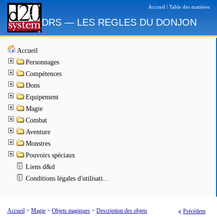
|
Accueil
Table des matières
DRS — LES REGLES DU DONJON
Accueil
Personnages
Compétences
Dons
Equipement
Magie
Combat
Aventure
Monstres
Pouvoirs spéciaux
Liens d&d
Conditions légales d'utilisati...
Accueil
>
Magie
>
Objets magiques
>
Description des objets
Précédent