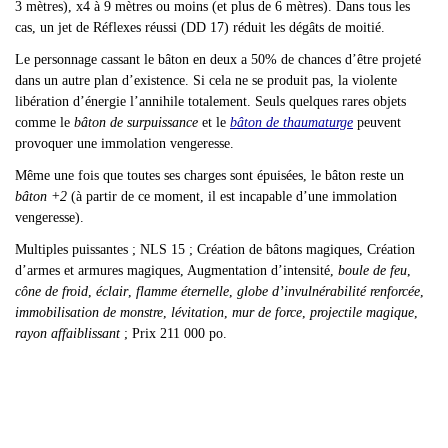
3 mètres), x4 à 9 mètres ou moins (et plus de 6 mètres). Dans tous les
cas, un jet de Réflexes réussi (DD 17) réduit les dégâts de moitié.
Le personnage cassant le bâton en deux a 50% de chances d
’être projeté
dans un autre plan d’existence. Si cela ne se produit pas, la violente
libération d’énergie l’annihile totalement. Seuls quelques rares objets
comme le
bâton de surpuissance
et le
bâton de thaumaturge
peuvent
provoquer une immolation vengeresse.
Même une fois que toutes ses charges sont épuisées, le bâton reste un
bâton +2
(à partir de ce moment, il est incapable d’une immolation
vengeresse).
Multiples puissantes ; NLS 15 ; Création de bâtons magiques, Création
d
’armes et armures magiques, Augmentation d’intensité,
boule de feu
,
cône de froid
,
éclair
,
flamme éternelle
,
globe d’invulnérabilité renforcée
,
immobilisation de monstre
,
lévitation
,
mur de force
,
projectile magique
,
rayon affaiblissant
; Prix 211 000 po.