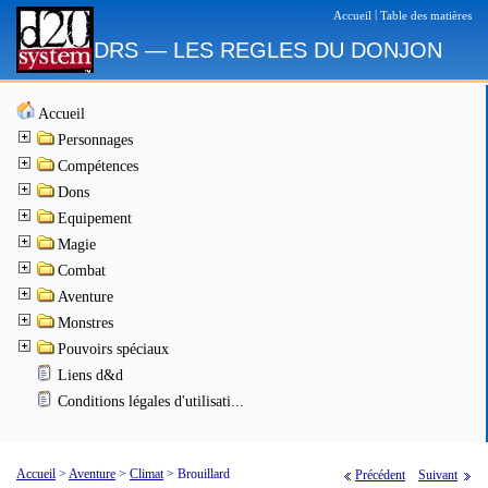
|
Accueil
Table des matières
DRS — LES REGLES DU DONJON
Accueil
Personnages
Compétences
Dons
Equipement
Magie
Combat
Aventure
Monstres
Pouvoirs spéciaux
Liens d&d
Conditions légales d'utilisati...
Accueil
>
Aventure
>
Climat
>
Brouillard
Précédent
Suivant