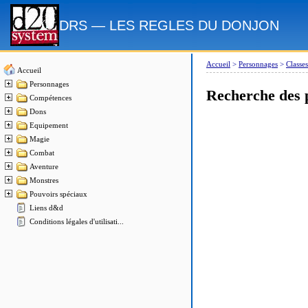
DRS — LES REGLES DU DONJON
Accueil
>
Personnages
>
Classes
Accueil
Personnages
Recherche des 
Compétences
Dons
Equipement
Magie
Combat
Aventure
Monstres
Pouvoirs spéciaux
Liens d&d
Conditions légales d'utilisati...