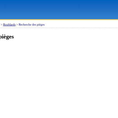
>
Roublards
>
Recherche des pièges
pièges