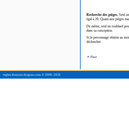
Recherche des pièges.
Seul un
égal à 20. Quant aux pièges mag
De même, seul un roublard peut
dans sa conception.
Si le personnage obtient au mo
déclencher.
Haut
regles-donjons-dragons.com © 2006–
2026