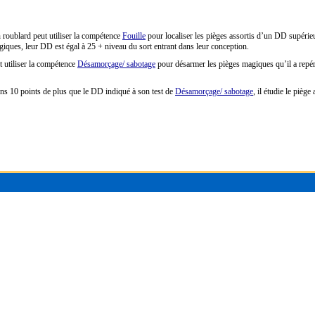
 roublard peut utiliser la compétence
Fouille
pour localiser les pièges assortis d’un DD supéri
iques, leur DD est égal à 25 + niveau du sort entrant dans leur conception.
 utiliser la compétence
Désamorçage/ sabotage
pour désarmer les pièges magiques qu’il a repé
ins 10 points de plus que le DD indiqué à son test de
Désamorçage/ sabotage
, il étudie le pièg