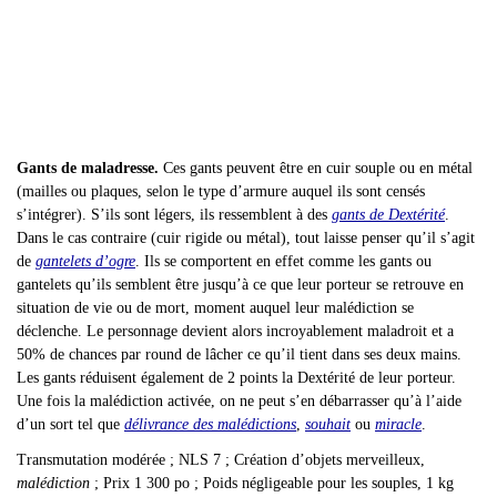
Gants de maladresse.
Ces gants peuvent être en cuir souple ou en métal
(mailles ou plaques, selon le type d’armure auquel ils sont censés
s’intégrer). S’ils sont légers, ils ressemblent à des
gants de Dextérité
.
Dans le cas contraire (cuir rigide ou métal), tout laisse penser qu’il s’agit
de
gantelets d’ogre
. Ils se comportent en effet comme les gants ou
gantelets qu’ils semblent être jusqu’à ce que leur porteur se retrouve en
situation de vie ou de mort, moment auquel leur malédiction se
déclenche. Le personnage devient alors incroyablement maladroit et a
50% de chances par round de lâcher ce qu’il tient dans ses deux mains.
Les gants réduisent également de 2 points la Dextérité de leur porteur.
Une fois la malédiction activée, on ne peut s’en débarrasser qu’à l’aide
d’un sort tel que
délivrance des malédictions
,
souhait
ou
miracle
.
Transmutation modérée ; NLS 7 ; Création d
’objets merveilleux,
malédiction
; Prix 1 300 po ; Poids négligeable pour les souples, 1 kg