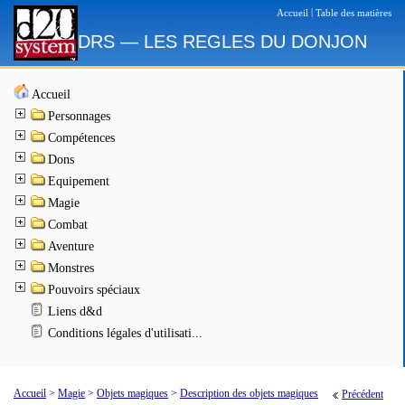
|
Accueil
Table des matières
DRS — LES REGLES DU DONJON
Accueil
Personnages
Compétences
Dons
Equipement
Magie
Combat
Aventure
Monstres
Pouvoirs spéciaux
Liens d&d
Conditions légales d'utilisati...
Accueil
>
Magie
>
Objets magiques
>
Description des objets magiques
Précédent