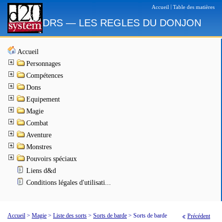
|
Accueil
Table des matières
DRS — LES REGLES DU DONJON
Accueil
Personnages
Compétences
Dons
Equipement
Magie
Combat
Aventure
Monstres
Pouvoirs spéciaux
Liens d&d
Conditions légales d'utilisati...
Accueil
>
Magie
>
Liste des sorts
>
Sorts de barde
>
Sorts de barde
Précédent