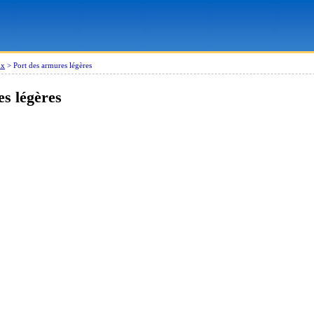
ux
>
Port des armures légères
s légères