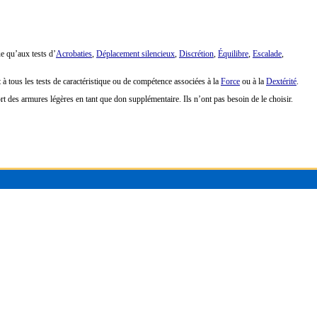
e qu’aux tests d’
Acrobaties
,
Déplacement silencieux
,
Discrétion
,
Équilibre
,
Escalade
,
 tous les tests de caractéristique ou de compétence associées à la
Force
ou à la
Dextérité
.
 des armures légères en tant que don supplémentaire. Ils n’ont pas besoin de le choisir.