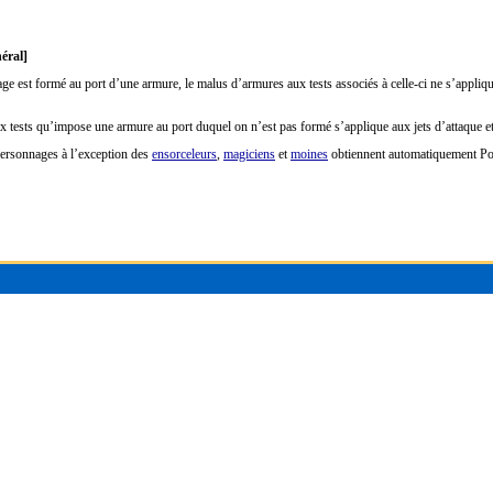
éral]
 est formé au port d’une armure, le malus d’armures aux tests associés à celle-ci ne s’appliqu
tests qu’impose une armure au port duquel on n’est pas formé s’applique aux jets d’attaque et à
personnages à l’exception des
ensorceleurs
,
magiciens
et
moines
obtiennent automatiquement Port