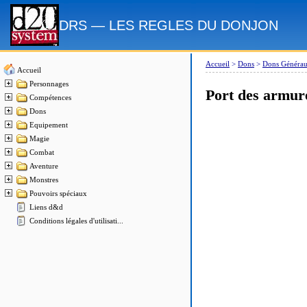
DRS — LES REGLES DU DONJON
Accueil
>
Dons
>
Dons Généra
Accueil
Personnages
Port des armure
Compétences
Dons
Equipement
Magie
Combat
Aventure
Monstres
Pouvoirs spéciaux
Liens d&d
Conditions légales d'utilisati...