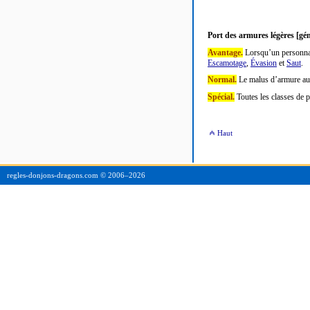
Port des armures légères [gén
Avantage.
Lorsqu’un personnage
Escamotage
,
Évasion
et
Saut
.
Normal.
Le malus d’armure aux 
Spécial.
Toutes les classes de 
Haut
regles-donjons-dragons.com © 2006–
2026