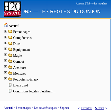
|
Accueil
Table des matières
DRS — LES REGLES DU DONJON
Accueil
Personnages
Compétences
Dons
Equipement
Magie
Combat
Aventure
Monstres
Pouvoirs spéciaux
Liens d&d
Conditions légales d'utilisati...
Accueil
>
Personnages
>
Les caractéristiques
>
Sagesse
Précédent
Suivant