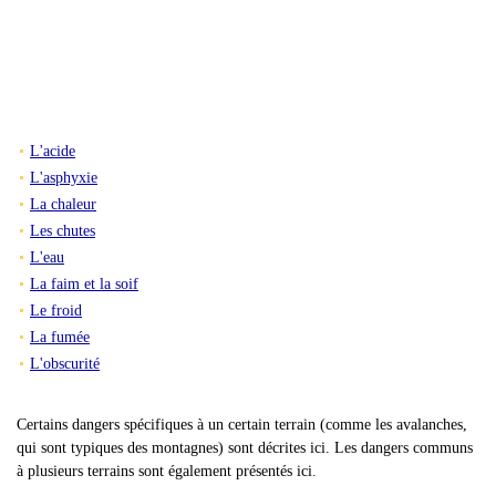
L'acide
L'asphyxie
La chaleur
Les chutes
L'eau
La faim et la soif
Le froid
La fumée
L'obscurité
Certains dangers spécifiques à un certain terrain (comme les avalanches,
qui sont typiques des montagnes) sont décrites ici. Les dangers communs
à plusieurs terrains sont également présentés ici.