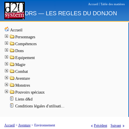
|
Accueil
Table des matières
DRS — LES REGLES DU DONJON
Accueil
Personnages
Compétences
Dons
Equipement
Magie
Combat
Aventure
Monstres
Pouvoirs spéciaux
Liens d&d
Conditions légales d'utilisati...
Accueil
>
Aventure
>
Environnement
Précédent
Suivant