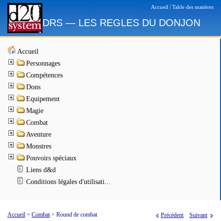
|
Accueil
Table des matières
DRS — LES REGLES DU DONJON
Accueil
Personnages
Compétences
Dons
Equipement
Magie
Combat
Aventure
Monstres
Pouvoirs spéciaux
Liens d&d
Conditions légales d'utilisati...
Accueil
>
Combat
>
Round de combat
Précédent
Suivant