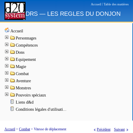
|
Accueil
Table des matières
DRS — LES REGLES DU DONJON
Accueil
Personnages
Compétences
Dons
Equipement
Magie
Combat
Aventure
Monstres
Pouvoirs spéciaux
Liens d&d
Conditions légales d'utilisati...
Accueil
>
Combat
>
Vitesse de déplacement
Précédent
Suivant