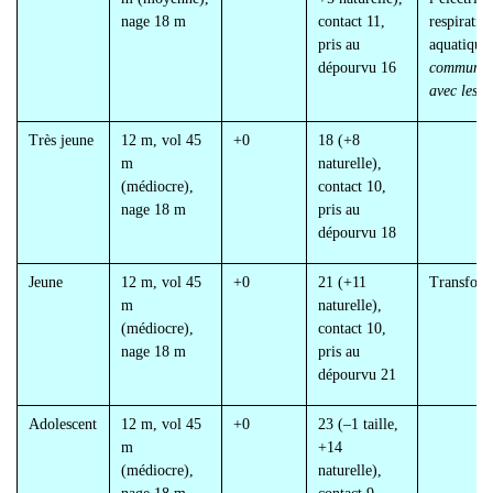
nage 18 m
contact 11,
respiratio
pris au
aquatique
dépourvu 16
communic
avec les 
Très jeune
12 m, vol 45
+0
18 (+8
m
naturelle),
(médiocre),
contact 10,
nage 18 m
pris au
dépourvu 18
Jeune
12 m, vol 45
+0
21 (+11
Transform
m
naturelle),
(médiocre),
contact 10,
nage 18 m
pris au
dépourvu 21
Adolescent
12 m, vol 45
+0
23 (
–1 taille,
m
+14
(médiocre),
naturelle),