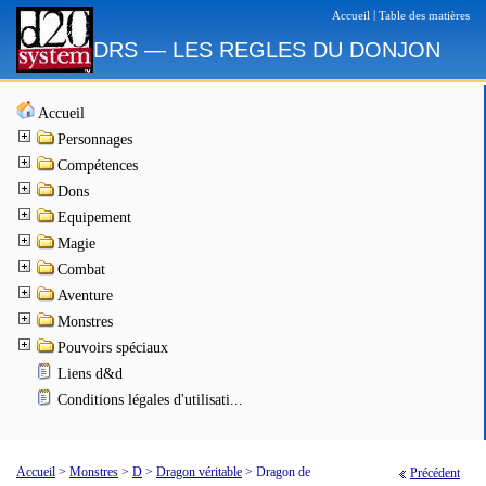
|
Accueil
Table des matières
DRS — LES REGLES DU DONJON
Accueil
Personnages
Compétences
Dons
Equipement
Magie
Combat
Aventure
Monstres
Pouvoirs spéciaux
Liens d&d
Conditions légales d'utilisati...
Accueil
>
Monstres
>
D
>
Dragon véritable
>
Dragon de
Précédent