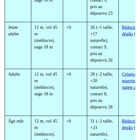
nage 18 m
contact 9,
pris au
dépourvu 23
Jeune
12 m, vol 45
+0
26 (
–1 taille,
Réduction
adulte
m
+17
dégâts
(5/
(médiocre),
naturelle),
nage 18 m
contact 9,
pris au
dépourvu 26
Adulte
12 m, vol 45
+0
28 (
–2 taille,
Création 
m
+20
nourriture
(médiocre),
naturelle),
nappe de 
nage 18 m
contact 8,
pris au
dépourvu 28
Âge mûr
12 m, vol 45
+0
31 (
–2 taille,
Réduction
m
+23
dégâts
(10
(médiocre),
naturelle),