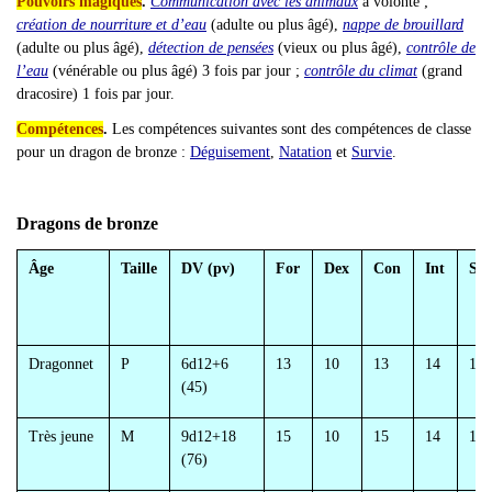
Pouvoirs magiques
.
Communication avec les animaux
à volonté ;
création de nourriture et d’eau
(adulte ou plus âgé),
nappe de brouillard
(adulte ou plus âgé),
détection de pensées
(vieux ou plus âgé),
contrôle de
l’eau
(vénérable ou plus âgé)
3 fois par jour ;
contrôle du climat
(grand
dracosire)
1 fois par jour.
Compétences
.
Les compétences suivantes sont des compétences de classe
pour un dragon de bronze :
Déguisement
,
Natation
et
Survie
.
Dragons de bronze
Âge
Taille
DV (pv)
For
Dex
Con
Int
Sa
Dragonnet
P
6d12+6
13
10
13
14
15
(45)
Très jeune
M
9d12+18
15
10
15
14
15
(76)