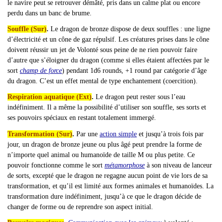
le navire peut se retrouver démâté, pris dans un calme plat ou encore
perdu dans un banc de brume.
Souffle (Sur)
.
Le dragon de bronze dispose de deux souffles : une ligne
d’électricité et un cône de gaz répulsif. Les créatures prises dans le cône
doivent réussir un jet de Volonté sous peine de ne rien pouvoir faire
d’autre que s’éloigner du dragon (comme si elles étaient affectées par le
sort
champ de force
) pendant 1d6 rounds, +1 round par catégorie d’âge
du dragon. C’est un effet mental de type enchantement (coercition).
Respiration aquatique (Ext)
.
Le dragon peut rester sous l’eau
indéfiniment. Il a même la possibilité d’utiliser son souffle, ses sorts et
ses pouvoirs spéciaux en restant totalement immergé.
Transformation (Sur)
.
Par une
action simple
et jusqu’à trois fois par
jour, un dragon de bronze jeune ou plus âgé peut prendre la forme de
n’importe quel animal ou humanoïde de taille M ou plus petite. Ce
pouvoir fonctionne comme le sort
métamorphose
à son niveau de lanceur
de sorts, excepté que le dragon ne regagne aucun point de vie lors de sa
transformation, et qu’il est limité aux formes animales et humanoïdes. La
transformation dure indéfiniment, jusqu’à ce que le dragon décide de
changer de forme ou de reprendre son aspect initial.