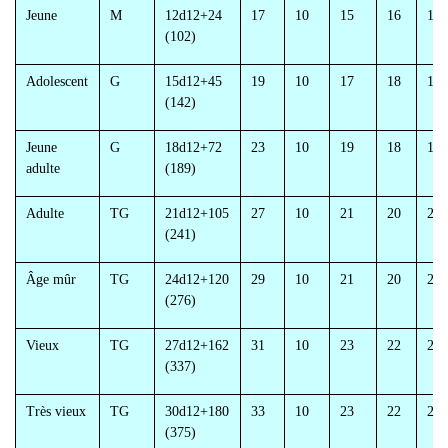
Jeune
M
12d12+24
17
10
15
16
17
(102)
Adolescent
G
15d12+45
19
10
17
18
19
(142)
Jeune
G
18d12+72
23
10
19
18
19
adulte
(189)
Adulte
TG
21d12+105
27
10
21
20
21
(241)
Âge mûr
TG
24d12+120
29
10
21
20
21
(276)
Vieux
TG
27d12+162
31
10
23
22
23
(337)
Très vieux
TG
30d12+180
33
10
23
22
23
(375)