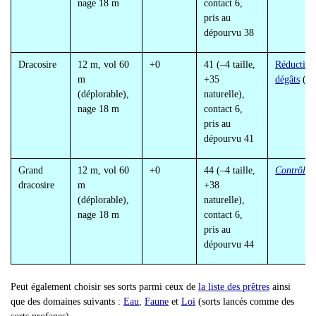
nage 18 m
contact 6,
pris au
dépourvu 38
Dracosire
12 m, vol 60
+0
41 (
–4 taille,
Réduction
m
+35
dégâts
(20
(déplorable),
naturelle),
nage 18 m
contact 6,
pris au
dépourvu 41
Grand
12 m, vol 60
+0
44 (
–4 taille,
Contrôle 
dracosire
m
+38
(déplorable),
naturelle),
nage 18 m
contact 6,
pris au
dépourvu 44
Peut également choisir ses sorts parmi ceux de
la liste des prêtres
ainsi
que des domaines suivants :
Eau
,
Faune
et
Loi
(sorts lancés comme des