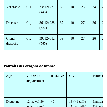
Vénérable
Gig
33d12+231
35
10
25
24
25
(445)
Dracosire
Gig
36d12+288
37
10
27
26
27
(522)
Grand
Gig
39d12+312
39
10
27
26
27
dracosire
(565)
Pouvoirs des dragons de bronze
Âge
Vitesse de
Initiative
CA
Pouvoirs 
déplacement
Dragonnet
12 m, vol 30
+0
16 (+1 taille,
Immunité 
m (moyenne),
+5 naturelle),
l
’électrici