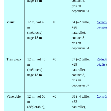
nage 18 m
contact 8,
pris au
dépourvu 31
Vieux
12 m, vol 45
+0
34 (
–2 taille,
Détection
m
+26
pensées
(médiocre),
naturelle),
nage 18 m
contact 8,
pris au
dépourvu 34
Très vieux
12 m, vol 45
+0
37 (
–2 taille,
Réduction
m
+29
dégâts
(15
(médiocre),
naturelle),
nage 18 m
contact 8,
pris au
dépourvu 37
Vénérable
12 m, vol 60
+0
38 (
–4 taille,
Contrôle 
m
+32
(déplorable),
naturelle),