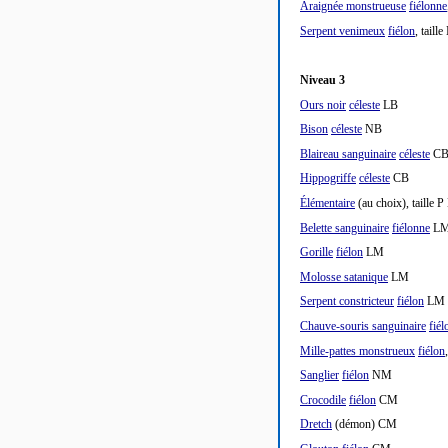
Araignée monstrueuse
fiélonne
Serpent venimeux
fiélon
, tail
Niveau 3
Ours noir
céleste
LB
Bison
céleste
NB
Blaireau sanguinaire
céleste
C
Hippogriffe
céleste
CB
Élémentaire
(au choix), taille P
Belette sanguinaire
fiélonne
L
Gorille
fiélon
LM
Molosse satanique
LM
Serpent constricteur
fiélon
LM
Chauve-souris sanguinaire
fiél
Mille-pattes monstrueux
fiélon
Sanglier
fiélon
NM
Crocodile
fiélon
CM
Dretch
(démon) CM