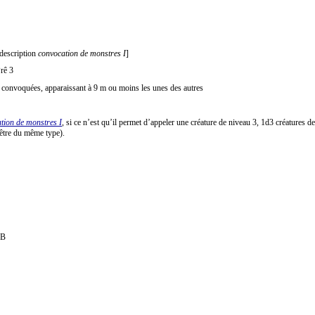
description
convocation de monstres I
]
rê 3
s convoquées, apparaissant à 9 m ou moins les unes des autres
tion de monstres I
, si ce n’est qu’il permet d’appeler une créature de niveau 3, 1d3 créatures
 être du même type).
B