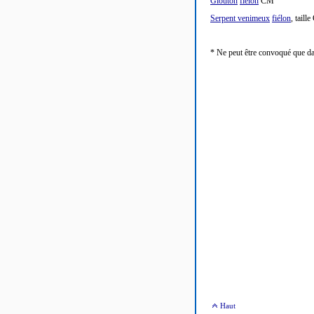
Glouton
fiélon
CM
Serpent venimeux
fiélon
, tail
* Ne peut être convoqué que d
Haut