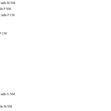
, taille M NM
aille P NM
, taille P CM
e P CM
, taille G NM
aille M NM