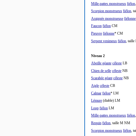
Mille-pattes monstrueux
fiélon
Scorpion monstrueux
fiélon
, t
Araignée monstrueuse
fiélonne
Faucon
fiélon
CM
Pieuvre
fiélonne
* CM
Serpent venimeux
fiélon
, taill
Niveau 2
Abeille géante
céleste
LB
Chien de selle
céleste
NB
Scarabée géant
céleste
NB
Aigle
céleste
CB
Calmar
fiélon
* LM
Lémure
(diable) LM
Loup
fiélon
LM
Mille-pattes monstrueux
fiélon
Requin
fiélon
, taille M NM
Scorpion monstrueux
fiélon
, t