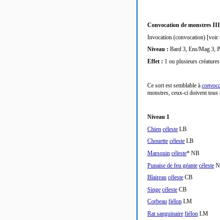
Convocation de monstres III
Invocation (convocation) [voir 
Niveau :
Bard 3, Ens/Mag 3, P
Effet :
1 ou plusieurs créature
Ce sort est semblable à
convoca
monstres, ceux-ci doivent tous
Niveau 1
Chien
céleste
LB
Chouette
céleste
LB
Marsouin
céleste
* NB
Punaise de feu géante
céleste
N
Blaireau
céleste
CB
Singe
céleste
CB
Corbeau
fiélon
LM
Rat sanguinaire
fiélon
LM