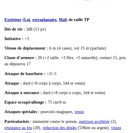
Extérieur
(
Loi
,
extraplanaire
,
Mal
) de taille TP
Dés de vie :
3d8 (13 pv)
Initiative :
+3
Vitesse de déplacement :
6 m (4 cases), vol 15 m (parfaite)
Classe d’armure :
20 (+2 taille, +3 Dex, +5 naturelle), contact 15, pris
au dépourvu 17
Attaque de base/lutte :
+3/–5
Attaque :
dard (+8 corps à corps, 1d4 et venin)
Attaque à outrance :
dard (+8 corps à corps, 1d4 et venin)
Espace occupé/allonge :
75 cm/0 m
Attaques spéciales :
pouvoirs magiques,
venin
Particularités :
immunité contre le poison,
guérison accélérée
(2),
résistance au feu
(20),
réduction des dégâts
(5/Bien ou argent),
vision