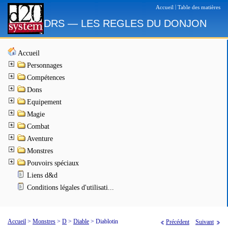
|
Accueil
Table des matières
DRS — LES REGLES DU DONJON
Accueil
Personnages
Compétences
Dons
Equipement
Magie
Combat
Aventure
Monstres
Pouvoirs spéciaux
Liens d&d
Conditions légales d'utilisati...
Accueil
>
Monstres
>
D
>
Diable
>
Diablotin
Précédent
Suivant