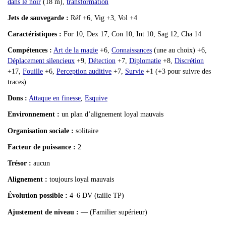
dans le noir
(18 m),
transformation
Jets de sauvegarde :
Réf +6, Vig +3, Vol +4
Caractéristiques :
For 10, Dex 17, Con 10, Int 10, Sag 12, Cha 14
Compétences :
Art de la magie
+6,
Connaissances
(une au choix) +6,
Déplacement silencieux
+9,
Détection
+7,
Diplomatie
+8,
Discrétion
+17,
Fouille
+6,
Perception auditive
+7,
Survie
+1 (+3 pour suivre des
traces)
Dons :
Attaque en finesse
,
Esquive
Environnement :
un plan d’alignement loyal mauvais
Organisation sociale :
solitaire
Facteur de puissance :
2
Trésor :
aucun
Alignement :
toujours loyal mauvais
Évolution possible :
4–6 DV (taille TP)
Ajustement de niveau :
— (Familier supérieur)