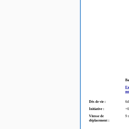
Ba
Ex
mé
Dés de vie :
6d
Initiative :
+6
Vitesse de
9 
déplacement :