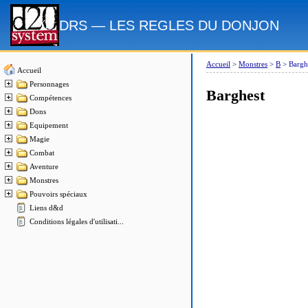
DRS — LES REGLES DU DONJON
Accueil
>
Monstres
>
B
>
Bargh
Accueil
Personnages
Barghest
Compétences
Dons
Equipement
Magie
Combat
Aventure
Monstres
Pouvoirs spéciaux
Liens d&d
Conditions légales d'utilisati...