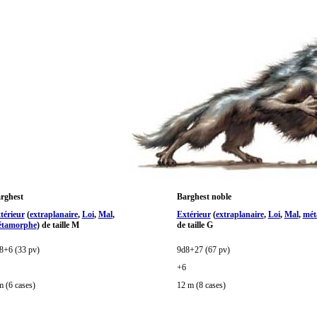
rghest
Barghest noble
térieur
(
extraplanaire
,
Loi
,
Mal
,
Extérieur
(
extraplanaire
,
Loi
,
Mal
,
mét
tamorphe
) de taille M
de taille G
8+6 (33 pv)
9d8+27 (67 pv)
+6
m (6 cases)
12 m (8 cases)