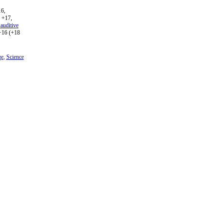
6,
+17,
auditive
16 (+18
ge
,
Science