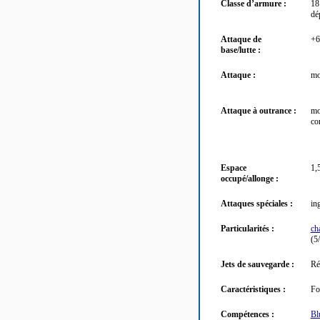
Classe d’armure :
18
dé
Attaque de
+6
base/lutte :
Attaque :
mo
Attaque à outrance :
mo
co
Espace
1,
occupé/allonge :
Attaques spéciales :
in
Particularités :
ch
(5
Jets de sauvegarde :
Ré
Caractéristiques :
Fo
Compétences :
Bl