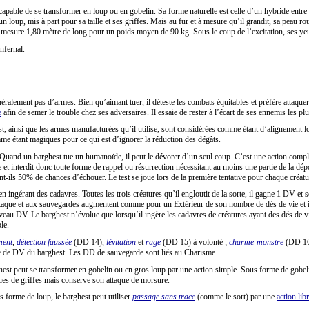
capable de se transformer en loup ou en gobelin. Sa forme naturelle est celle d
’un hybride entre 
un loup, mis à part pour sa taille et ses griffes. Mais au fur et à mesure qu’il grandit, sa peau r
, il mesure 1,80 mètre de long pour un poids moyen de 90 kg. Sous le coup de l’excitation, ses ye
infernal.
ralement pas d’armes. Bien qu’aimant tuer, il déteste les combats équitables et préfère attaquer p
e
afin de semer le trouble chez ses adversaires. Il essaie de rester à l’écart de ses ennemis les p
st, ainsi que les armes manufacturées qu
’il utilise, sont considérées comme étant d’alignement l
me étant magiques pour ce qui est d’ignorer la réduction des dégâts.
Quand un barghest tue un humanoïde, il peut le dévorer d’un seul coup. C’est une action complexe
e et interdit donc toute forme de rappel ou résurrection nécessitant au moins une partie de la dép
nt-ils 50% de chances d’échouer. Le test se joue lors de la première tentative pour chaque créatu
 en ingérant des cadavres. Toutes les trois créatures qu’il engloutit de la sorte, il gagne 1 DV e
taque et aux sauvegardes augmentent comme pour un Extérieur de son nombre de dés de vie et il 
au DV. Le barghest n’évolue que lorsqu’il ingère les cadavres de créatures ayant des dés de vi
le.
ment
,
détection faussée
(DD 14),
lévitation
et
rage
(DD 15) à volonté ;
charme-monstre
(DD 1
e de DV du barghest. Les DD de sauvegarde sont liés au Charisme.
est peut se transformer en gobelin ou en gros loup par une action simple. Sous forme de gobeli
ques de griffes mais conserve son attaque de morsure.
 forme de loup, le barghest peut utiliser
passage sans trace
(comme le sort) par une
action lib