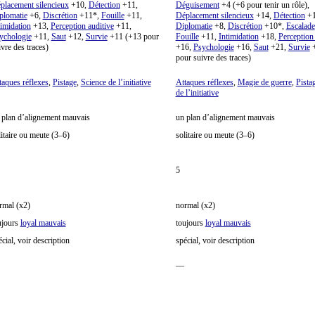
placement silencieux
+10,
Détection
+11,
Déguisement
+4 (+6 pour tenir un rôle),
plomatie
+6,
Discrétion
+11*,
Fouille
+11,
Déplacement silencieux
+14,
Détection
+1
timidation
+13,
Perception auditive
+11,
Diplomatie
+8,
Discrétion
+10*,
Escalade
ychologie
+11,
Saut
+12,
Survie
+11 (+13 pour
Fouille
+11,
Intimidation
+18,
Perception 
ivre des traces)
+16,
Psychologie
+16,
Saut
+21,
Survie
+
pour suivre des traces)
taques réflexes
,
Pistage
,
Science de l’initiative
Attaques réflexes
,
Magie de guerre
,
Pista
de l’initiative
 plan d
’alignement mauvais
un plan d
’alignement mauvais
litaire ou meute (3
–6)
solitaire ou meute (3
–6)
5
rmal (x2)
normal (x2)
ujours
loyal mauvais
toujours
loyal mauvais
écial, voir description
spécial, voir description
—