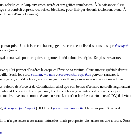
un gobelin et un loup aux crocs acérés et aux griffes tranchantes. À la naissance, il est
ouge s’assombrit et prend des reflets bleuâtres, pour finir par devenir totalement bleue. À
ux luisent d’un éclat orangé.
ar surprise. Une fois le combat engagé, il se cache et utilise des sorts tels que
désespoir
lus dangereux.
oyal et mauvais pour ce qui est d’ignorer la réduction des dégâts. De plus, ses armes
 qui lui permet d’ingérer le corps et l’âme de sa victime. Cette attaque spéciale détruit
ouille. Seuls les sorts
souhait
,
miracle
et
résurrection suprême
peuvent ramener le
re ingérée, et, s’il échoue, aucune magie mortelle ne pourra ramener la victime à la vie.
t ses valeurs de Force et de Constitution, ainsi que son bonus d’armure naturelle augmentent
obtient les points de compétence, les dons et les augmentations de caractéristiques
e ou des niveaux au moins égaux au sien. Lorsqu’un barghest atteint ainsi 9 DV, il devient
6),
désespoir foudroyant
(DD 16) et
porte dimensionnelle
1 fois par jour. Niveau de
n, il n’a pas accès à ses armes naturelles, mais peut porter des armes ou une armure. Sous
re
.