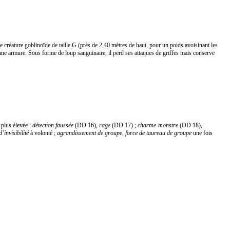
e créature goblinoïde de taille G (près de 2,40 mètres de haut, pour un poids avoisinant les
une armure. Sous forme de loup sanguinaire, il perd ses attaques de griffes mais conserve
plus élevée :
détection faussée
(DD 16),
rage
(DD 17) ;
charme-monstre
(DD 18),
’invisibilité
à volonté ;
agrandissement de groupe
,
force de taureau de groupe
une fois