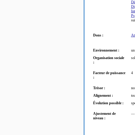
Dé
Di
In
Ps
su
Dons :
At
Environnement :
un
Organisation sociale
so
:
Facteur de puissance
4
:
Trésor :
no
Alignement :
to
Évolution possible :
sp
Ajustement de
—
niveau :