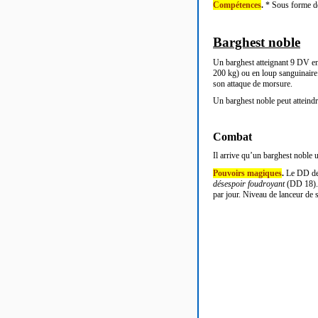
Compétences
.
* Sous forme de
Barghest noble
Un barghest atteignant 9 DV en
200 kg) ou en loup sanguinaire.
son attaque de morsure.
Un barghest noble peut attein
Combat
Il arrive qu
’un barghest noble u
Pouvoirs magiques
.
Le DD de 
désespoir foudroyant
(DD 18). 
par jour. Niveau de lanceur de