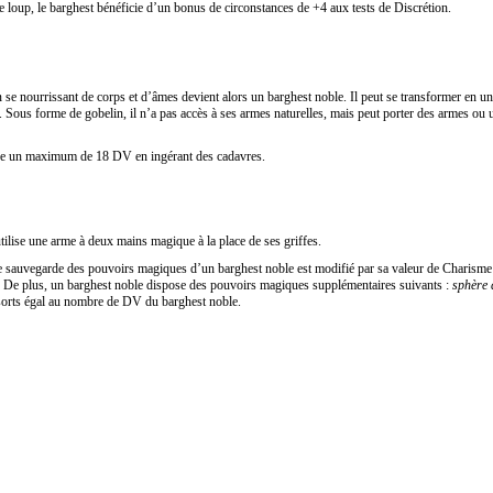
 loup, le barghest bénéficie d’un bonus de circonstances de +4 aux tests de Discrétion.
 se nourrissant de corps et d
’âmes devient alors un barghest noble. Il peut se transformer en un
 Sous forme de gobelin, il n’a pas accès à ses armes naturelles, mais peut porter des armes ou 
dre un maximum de 18 DV en ingérant des cadavres.
tilise une arme à deux mains magique à la place de ses griffes.
sauvegarde des pouvoirs magiques d’un barghest noble est modifié par sa valeur de Charisme 
De plus, un barghest noble dispose des pouvoirs magiques supplémentaires suivants :
sphère d
 sorts égal au nombre de DV du barghest noble.