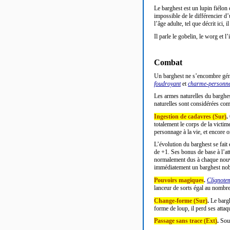
Le barghest est un lupin fiélon 
impossible de le différencier d’
l’âge adulte, tel que décrit ici
Il parle le gobelin, le worg et l
’
Combat
Un barghest ne s
’encombre géné
foudroyant
et
charme-personn
Les armes naturelles du barghe
naturelles sont considérées com
Ingestion de cadavres (Sur)
.
totalement le corps de la victim
personnage à la vie, et encore o
L
’évolution du barghest se fait
de +1. Ses bonus de base à l’at
normalement dus à chaque nouve
immédiatement un barghest nob
Pouvoirs magiques
.
Clignote
lanceur de sorts égal au nombr
Change-forme (Sur)
.
Le bargh
forme de loup, il perd ses atta
Passage sans trace (Ext)
.
Sous