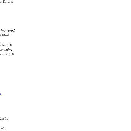
t 11, pris
cimeterre à
8/18–20)
iffes (+8
eux mains
orsure (+8
s
Cha 18
+15,