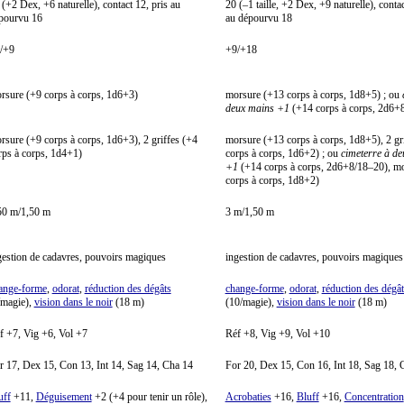
 (+2 Dex, +6 naturelle), contact 12, pris au
20 (
–1 taille, +2 Dex, +9 naturelle), contac
pourvu 16
au dépourvu 18
/+9
+9/+18
rsure (+9 corps à corps, 1d6+3)
morsure (+13 corps à corps, 1d8+5) ; ou
deux mains +1
(+14 corps à corps, 2d6+
rsure (+9 corps à corps, 1d6+3), 2 griffes (+4
morsure (+13 corps à corps, 1d8+5), 2 gr
rps à corps, 1d4+1)
corps à corps, 1d6+2) ; ou
cimeterre à d
+1
(+14 corps à corps, 2d6+8/18–20), m
corps à corps, 1d8+2)
50 m/1,50 m
3 m/1,50 m
gestion de cadavres, pouvoirs magiques
ingestion de cadavres, pouvoirs magiques
ange-forme
,
odorat
,
réduction des dégâts
change-forme
,
odorat
,
réduction des dégât
/magie),
vision dans le noir
(18 m)
(10/magie),
vision dans le noir
(18 m)
f +7, Vig +6, Vol +7
Réf +8, Vig +9, Vol +10
r 17, Dex 15, Con 13, Int 14, Sag 14, Cha 14
For 20, Dex 15, Con 16, Int 18, Sag 18, 
uff
+11,
Déguisement
+2 (+4 pour tenir un rôle),
Acrobaties
+16,
Bluff
+16,
Concentration