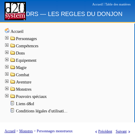
|
Accueil
Table des matières
DRS — LES REGLES DU DONJON
Accueil
Personnages
Compétences
Dons
Equipement
Magie
Combat
Aventure
Monstres
Pouvoirs spéciaux
Liens d&d
Conditions légales d'utilisati...
Accueil
>
Monstres
>
Personnages monstrueux
Précédent
Suivant